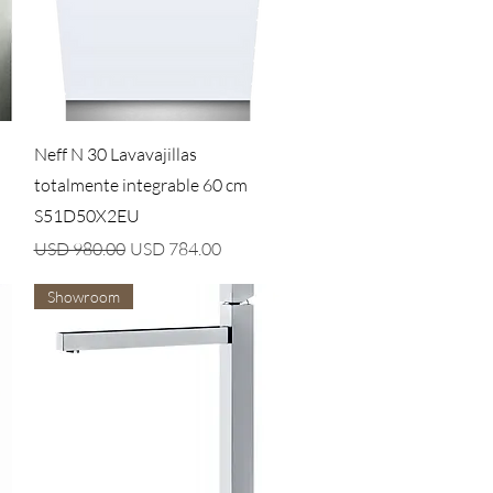
Vista rápida
Neff N 30 Lavavajillas
totalmente integrable 60 cm
S51D50X2EU
Precio
Precio de oferta
USD 980.00
USD 784.00
Showroom