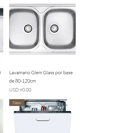
Vista rápida
0
Lavamano Glem Glass por base
de 80-120cm
Precio
USD 90.00
New