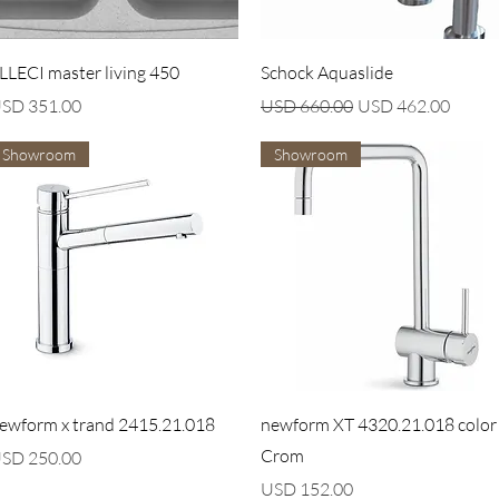
Vista rápida
Vista rápida
LLECI master living 450
Schock Aquaslide
recio
Precio
Precio de oferta
SD 351.00
USD 660.00
USD 462.00
Showroom
Showroom
Vista rápida
Vista rápida
ewform x trand 2415.21.018
newform XT 4320.21.018 color
Crom
recio
SD 250.00
Precio
USD 152.00