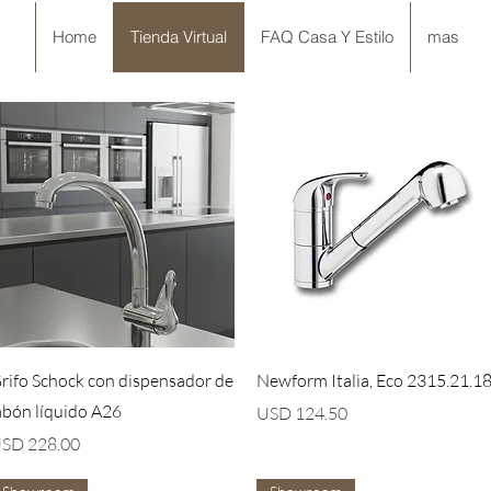
Home
Tienda Virtual
FAQ Casa Y Estilo
mas
Vista rápida
Vista rápida
rifo Schock con dispensador de
Newform Italia, Eco 2315.21.1
abón líquido A26
Precio
USD 124.50
recio
SD 228.00