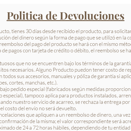
Politica de Devoluciones
to, tienes 30 días desde recibido el producto, para solicitar
ución del dinero según la forma de pago que se utilizó en la 
 reembolso del pago del producto se hará con el mismo méto
de pagos con tarjeta de crédito o débito, el reembolso se har
uosos que no se encuentren bajo los términos de la garantía
sitos necesarios. Alguno Producto puedon tener costo de re
 todos sus accesorios, manuales y póliza de garantía si apli
lpes, cortes, manchas, etc.).
bajo pedido especial (fabricados según medidas proporcionad
o especial), tampoco aplica para productos instalados, arre
sando nuestro servicio de acarreo, se rechaza la entrega por 
el costo del envío no será devuelto.
ncelaciones que apliquen a un reembolso de dinero, una vez 
 confirmación de la misma; el valor correspondiente será acr
ximado de 24 a 72 horas hábiles, dependiendo de tu entidad