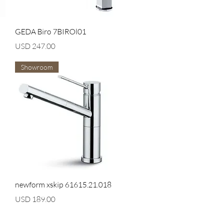
Vista rápida
GEDA Biro 7BIROl01
Precio
USD 247.00
Showroom
Vista rápida
newform xskip 61615.21.018
Precio
USD 189.00