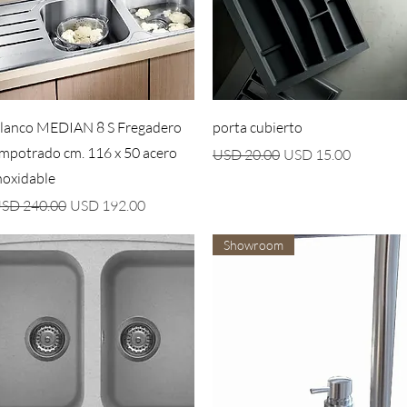
Vista rápida
Vista rápida
lanco MEDIAN 8 S Fregadero
porta cubierto
mpotrado cm. 116 x 50 acero
Precio
Precio de oferta
USD 20.00
USD 15.00
noxidable
recio
Precio de oferta
SD 240.00
USD 192.00
Showroom