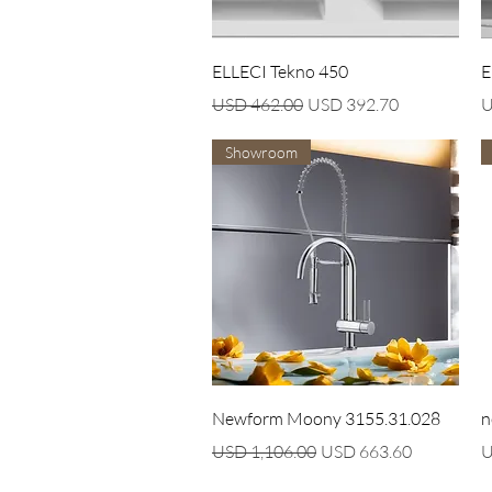
Vista rápida
ELLECI Tekno 450
E
Precio
Precio de oferta
P
USD 462.00
USD 392.70
U
Showroom
Vista rápida
Newform Moony 3155.31.028
n
Precio
Precio de oferta
P
USD 1,106.00
USD 663.60
U