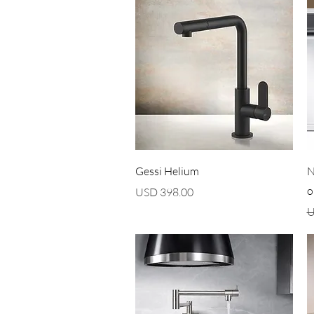
Vista rápida
Gessi Helium
N
o
Precio
USD 398.00
P
U