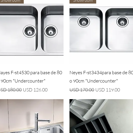
Showroom
Showroom
Vista rápida
Vista rápida
ayes F-st4530 para base de 80
Neyes F-st3434para base de 8
 90cm *Undercounter*
o 90cm *Undercounter*
recio
Precio de oferta
Precio
Precio de oferta
SD 180.00
USD 126.00
USD 170.00
USD 119.00