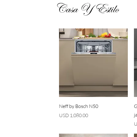
Vista rápida
Neff by Bosch N50
G
j
Precio
USD 1,080.00
P
U