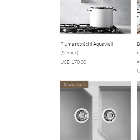
Vista rápida
Pluma retráctil Aquawall
B
(Schock)
e
i
Precio
USD 170.00
P
U
Showroom