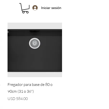
Iniciar sesión
Vista rápida
8
Fregador para base de 80 o
90cm (31 o 36")
Precio
USD 584.00