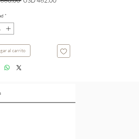
 660.00 
USD 462.00
de
ad
*
oferta
gar al carrito
s