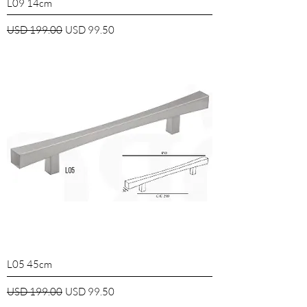
L09 14cm
Precio
Precio de oferta
USD 199.00
USD 99.50
L05 45cm
Precio
Precio de oferta
USD 199.00
USD 99.50