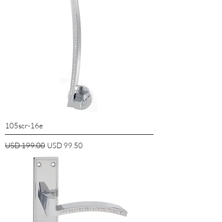
105scr-16e
Precio
Precio de oferta
USD 199.00
USD 99.50