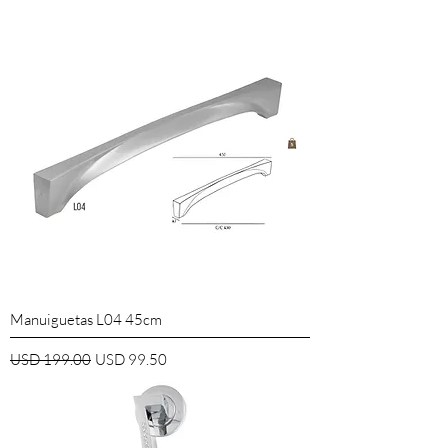
Manuiguetas L04 45cm
Precio
Precio de oferta
USD 199.00
USD 99.50