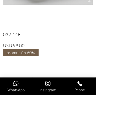
032-14E
Precio
USD 99.00
promoción 60%
WhatsApp
Instagram
Phone