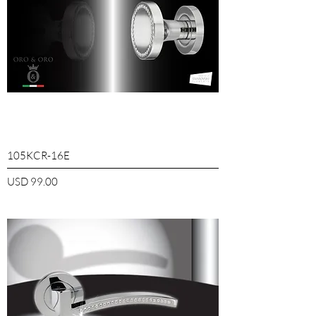
105KCR-16E
Precio
USD 99.00