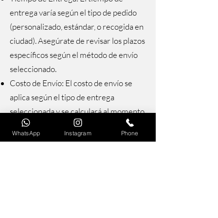
entrega varía según el tipo de pedido
(personalizado, estándar, o recogida en
ciudad). Asegúrate de revisar los plazos
específicos según el método de envío
seleccionado.
Costo de Envío: El costo de envío se
aplica según el tipo de entrega
seleccionada y se calculará al momento
de la compra.
WhatsApp
Instagram
Phone
Para más información sobre tu pedido,
no dudes en contactarnos a través de
nuestras opciones de contacto en el
sitio web o por WhatsApp al
+507
66158213
.