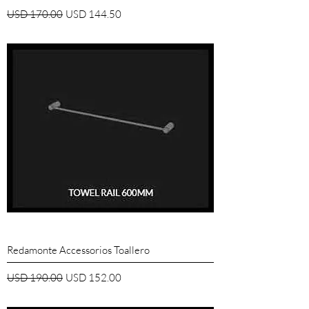
Precio
Precio de oferta
USD 170.00
USD 144.50
Redamonte Accessorios Toallero
Precio
Precio de oferta
USD 190.00
USD 152.00