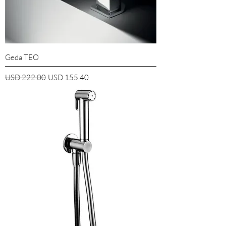
Geda TEO
Precio
Precio de oferta
USD 222.00
USD 155.40