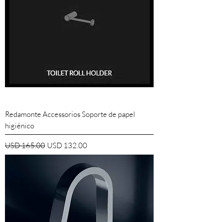
Redamonte Accessorios Soporte de papel
higiénico
Precio
Precio de oferta
USD 165.00
USD 132.00