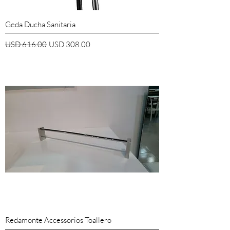
Geda Ducha Sanitaria
Precio
Precio de oferta
USD 616.00
USD 308.00
Redamonte Accessorios Toallero