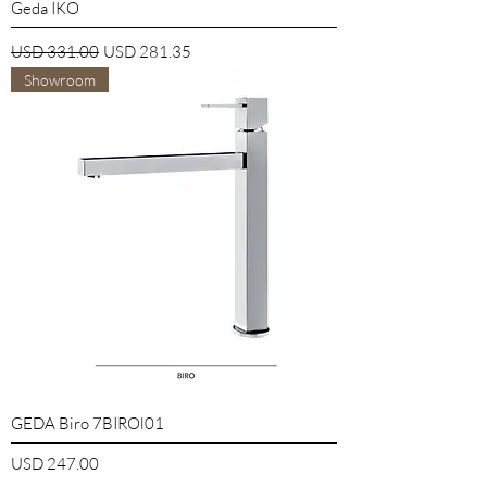
Geda IKO
Precio
Precio de oferta
USD 331.00
USD 281.35
Showroom
GEDA Biro 7BIROl01
Precio
USD 247.00