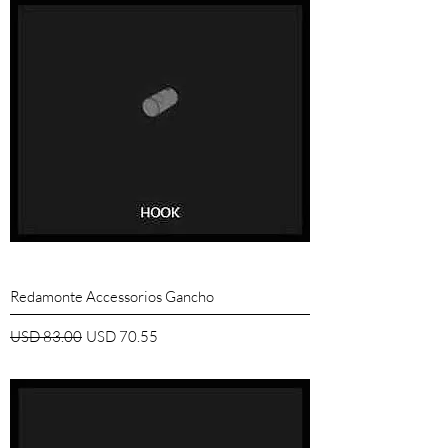
Redamonte Accessorios Gancho
Precio
Precio de oferta
USD 83.00
USD 70.55