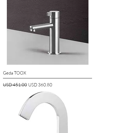
Geda TOOX
Precio
Precio de oferta
USD 451.00
USD 360.80