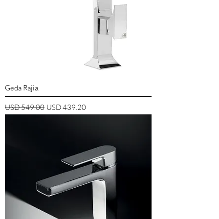
Geda Rajia.
Precio
Precio de oferta
USD 549.00
USD 439.20