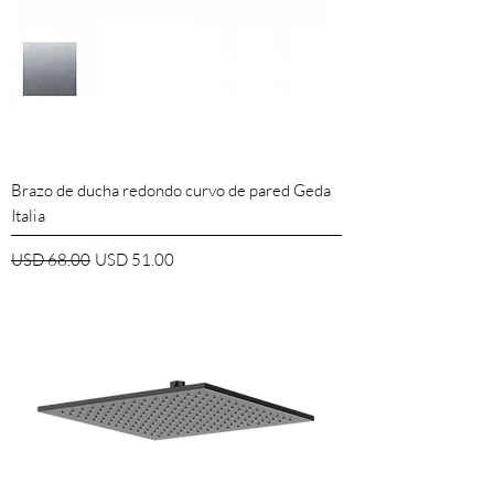
Brazo de ducha redondo curvo de pared Geda
Italia
Precio
Precio de oferta
USD 68.00
USD 51.00