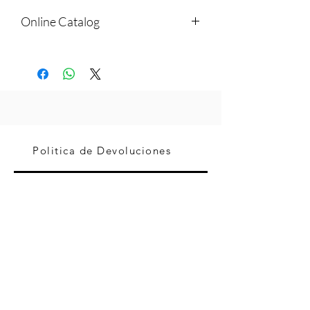
Online Catalog
https://www.radomonte.it/en/products/a
ccessories
Politica de Devoluciones