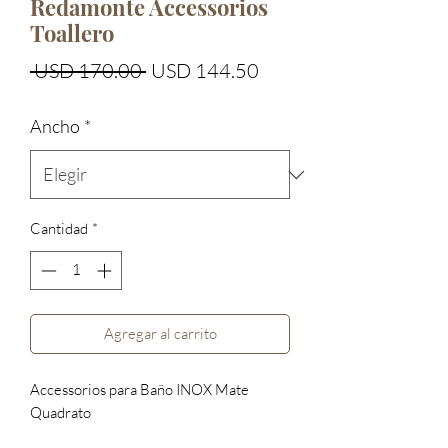
Redamonte Accessorios
Toallero
Precio
Precio
 USD 170.00 
USD 144.50
de
Ancho
*
oferta
Cantidad
*
Agregar al carrito
Accessorios para Baño INOX Mate
Quadrato