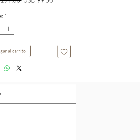
 199.00 
USD 99.50
de
ad
*
oferta
gar al carrito
s