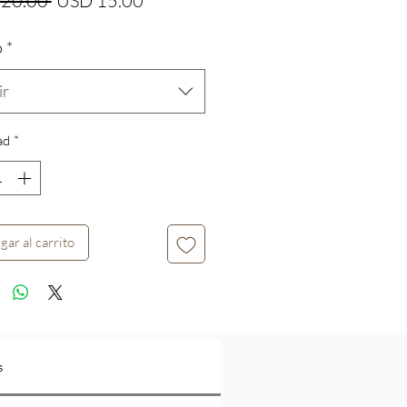
20.00 
USD 15.00
de
o
*
oferta
ir
ad
*
gar al carrito
s