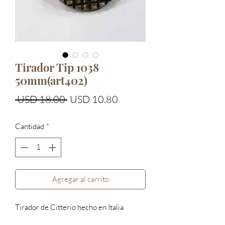
Tirador Tip 1038
50mm(art402)
Precio
Precio
 USD 18.00 
USD 10.80
de
Cantidad
*
oferta
Agregar al carrito
Tirador de Citterio hecho en Italia