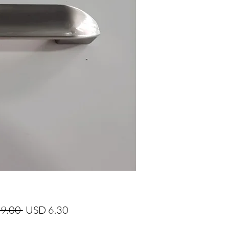
Precio
Precio
9.00 
USD 6.30
de