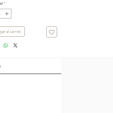
ad
*
oferta
gar al carrito
s