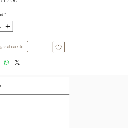
512.00
ad
*
gar al carrito
s