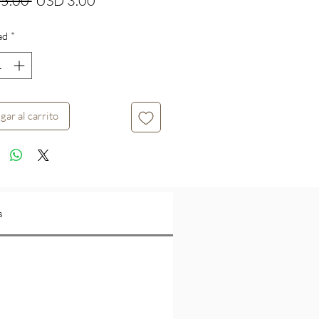
5.00 
USD 3.00
de
ad
*
oferta
gar al carrito
s