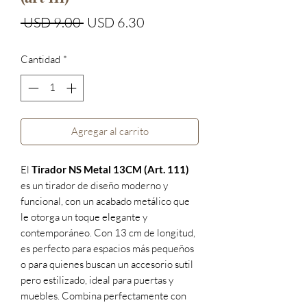
Precio
Precio
 USD 9.00 
USD 6.30
de
Cantidad
*
oferta
Agregar al carrito
El
Tirador NS Metal 13CM (Art. 111)
es un tirador de diseño moderno y
funcional, con un acabado metálico que
le otorga un toque elegante y
contemporáneo. Con 13 cm de longitud,
es perfecto para espacios más pequeños
o para quienes buscan un accesorio sutil
pero estilizado, ideal para puertas y
muebles. Combina perfectamente con