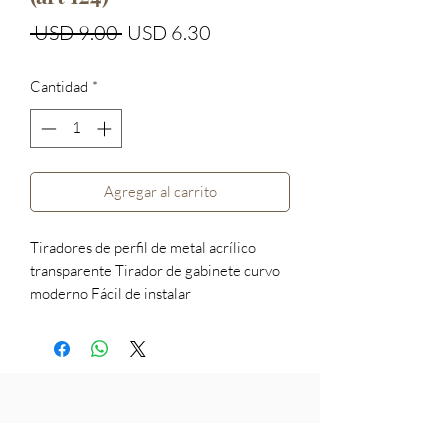
Precio
Precio
 USD 9.00 
USD 6.30
de
Cantidad
*
oferta
Agregar al carrito
Tiradores de perfil de metal acrílico
transparente Tirador de gabinete curvo
moderno Fácil de instalar