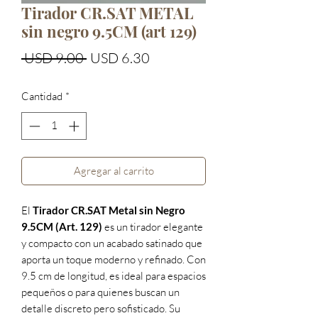
Tirador CR.SAT METAL
sin negro 9.5CM (art 129)
Precio
Precio
 USD 9.00 
USD 6.30
de
Cantidad
*
oferta
Agregar al carrito
El
Tirador CR.SAT Metal sin Negro
9.5CM (Art. 129)
es un tirador elegante
y compacto con un acabado satinado que
aporta un toque moderno y refinado. Con
9.5 cm de longitud, es ideal para espacios
pequeños o para quienes buscan un
detalle discreto pero sofisticado. Su