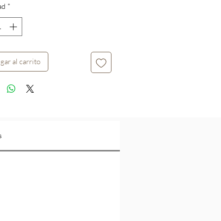
ad
*
oferta
gar al carrito
s