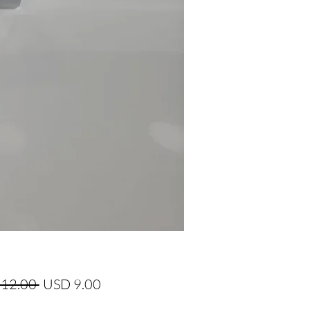
Precio
Precio
12.00 
USD 9.00
de