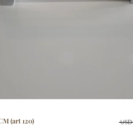
M (art 120)
 USD 