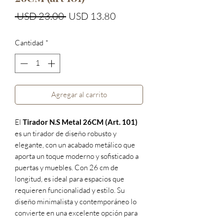
Precio
Precio
 USD 23.00 
USD 13.80
de
Cantidad
*
oferta
Agregar al carrito
El
Tirador N.S Metal 26CM (Art. 101)
es un tirador de diseño robusto y
elegante, con un acabado metálico que
aporta un toque moderno y sofisticado a
puertas y muebles. Con 26 cm de
longitud, es ideal para espacios que
requieren funcionalidad y estilo. Su
diseño minimalista y contemporáneo lo
convierte en una excelente opción para