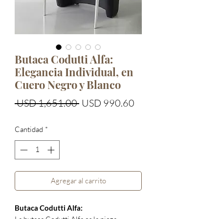
Butaca Codutti Alfa:
Elegancia Individual, en
Cuero Negro y Blanco
Precio
Precio
 USD 1,651.00 
USD 990.60
de
Cantidad
*
oferta
Agregar al carrito
Butaca Codutti Alfa: