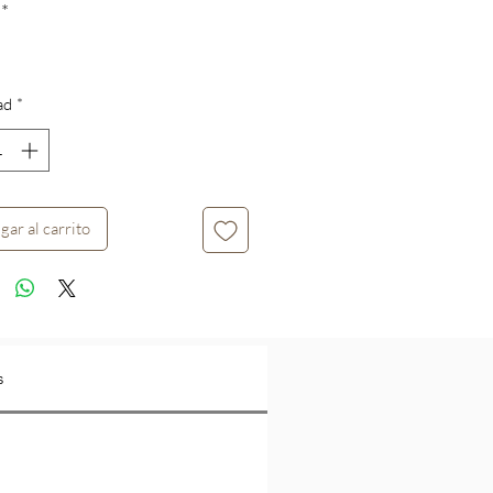
*
ad
*
gar al carrito
s