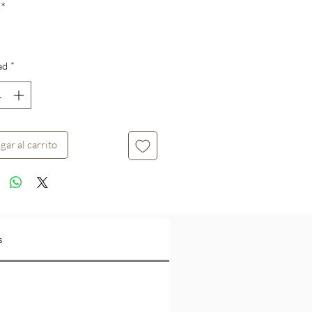
*
oferta
ad
*
gar al carrito
s