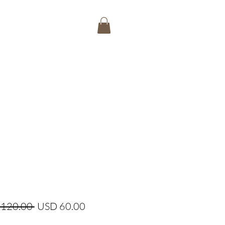
Precio
Precio
 120.00 
USD 60.00
de