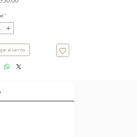
650.00
ad
*
gar al carrito
s