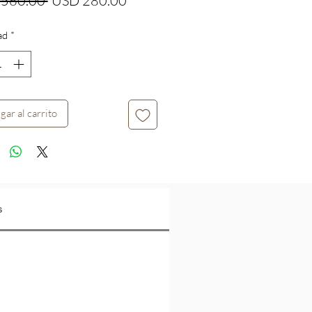
 560.00 
USD 280.00
de
ad
*
oferta
gar al carrito
s