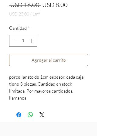
Precio
Precio
 USD 16.00 
USD 8.00
de
USD 25.00
/
1m²
USD 25.00
oferta
por
Cantidad
*
1
Metro
cuadrado
Agregar al carrito
porcellanato de 1cm espesor, cada caja
tiene 3 piezas. Cantidad en stock
limitada. Por mayores cantidades,
llamanos