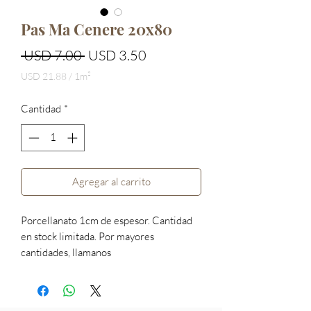
Pas Ma Cenere 20x80
Precio
Precio
 USD 7.00 
USD 3.50
de
USD 21.88
/
1m²
USD 21.88
oferta
por
Cantidad
*
1
Metro
cuadrado
Agregar al carrito
Porcellanato 1cm de espesor. Cantidad
en stock limitada. Por mayores
cantidades, llamanos