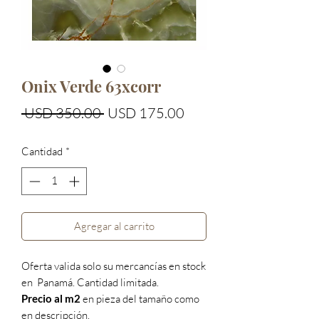
Onix Verde 63xcorr
Precio
Precio
 USD 350.00 
USD 175.00
de
Cantidad
*
oferta
Agregar al carrito
Oferta valida solo su mercancías en stock
en Panamá. Cantidad limitada.
Precio al m2
en pieza del tamaño como
en descripción.