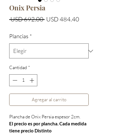
Onix Persia
Precio
Precio
 USD 692.00 
USD 484.40
de
Plancias
*
oferta
Cantidad
*
Agregar al carrito
Plancha de Onix Persia espesor 2cm.
El precio es por plancha. Cada medida
tiene precio Distinto