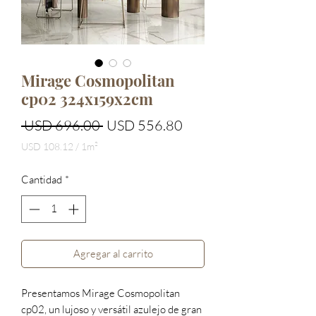
Mirage Cosmopolitan
cp02 324x159x2cm
Precio
Precio
 USD 696.00 
USD 556.80
de
USD 108.12
/
1m²
USD 108.12
oferta
por
Cantidad
*
1
Metro
cuadrado
Agregar al carrito
Presentamos Mirage Cosmopolitan
cp02, un lujoso y versátil azulejo de gran