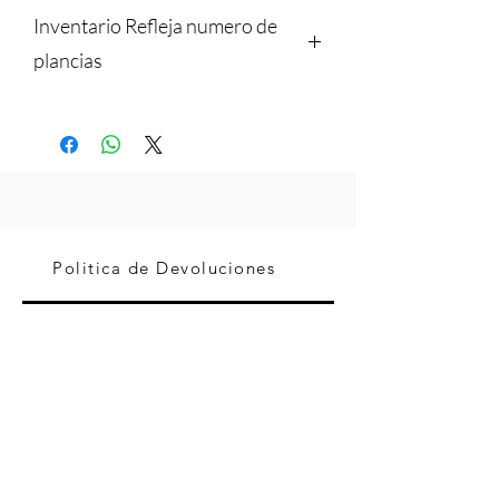
Inventario Refleja numero de
plancias
Cada Plancia tiene 5.15m2, el precio de
compra es por 1 plancia de 324cm x
159cm espesor 2cm
Politica de Devoluciones