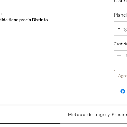
USD 
m.
Planci
dida tiene precio Distinto
Eleg
Cantid
Agre
Metodo de pago y Precio