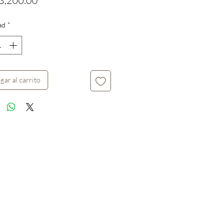
3,200.00
ad
*
gar al carrito