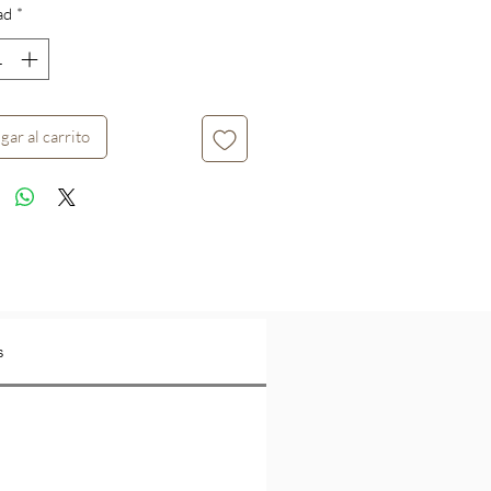
ad
*
gar al carrito
s