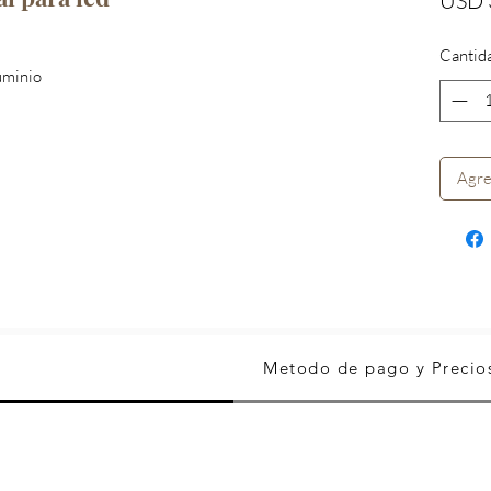
USD 
Cantid
uminio
Agre
Metodo de pago y Precio