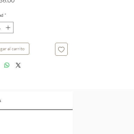
36.00
ad
*
gar al carrito
s