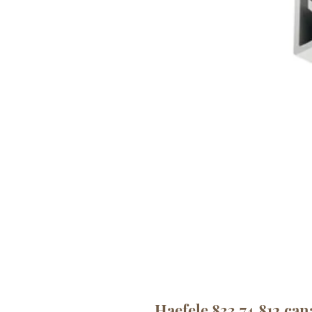
Haefele 833.74.812 can