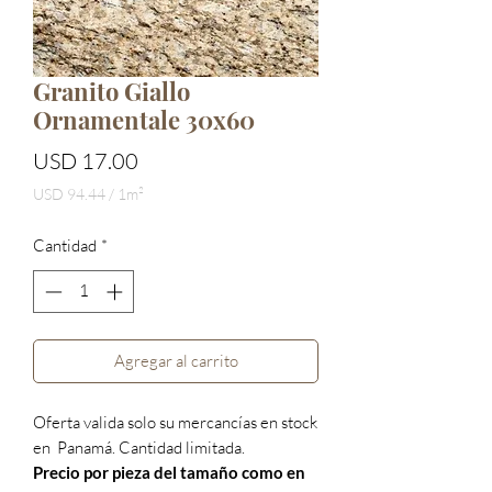
Granito Giallo
Ornamentale 30x60
Precio
USD 17.00
USD 94.44
/
1m²
USD 94.44
por
Cantidad
*
1
Metro
cuadrado
Agregar al carrito
Oferta valida solo su mercancías en stock
en Panamá. Cantidad limitada.
Precio por pieza del tamaño como en