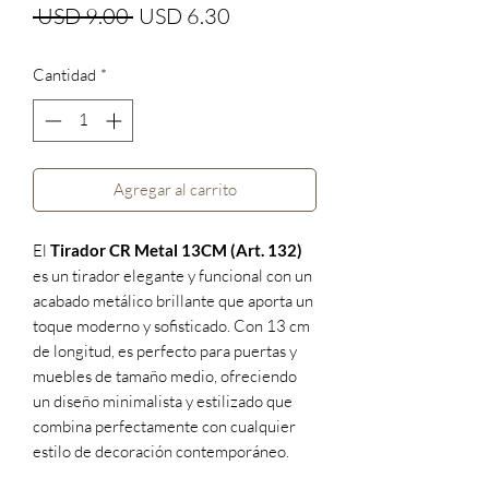
Precio
Precio
 USD 9.00 
USD 6.30
de
Cantidad
*
oferta
Agregar al carrito
El
Tirador CR Metal 13CM (Art. 132)
es un tirador elegante y funcional con un
acabado metálico brillante que aporta un
toque moderno y sofisticado. Con 13 cm
de longitud, es perfecto para puertas y
muebles de tamaño medio, ofreciendo
un diseño minimalista y estilizado que
combina perfectamente con cualquier
estilo de decoración contemporáneo.