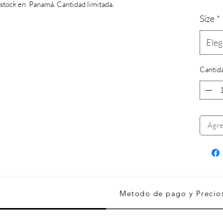
 stock en Panamá. Cantidad limitada.
USD 12
por
Size
*
1
Metro
Eleg
cuadra
Cantid
Agre
Metodo de pago y Precio