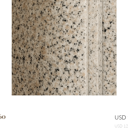
60
USD 
USD 12