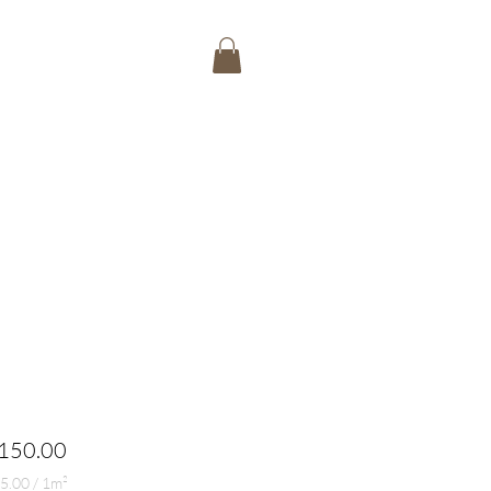
Precio
150.00
5.00
/
1m²