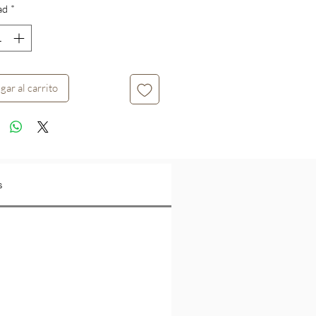
ad
*
oferta
gar al carrito
s