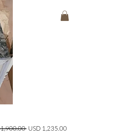
Precio
Precio
1,900.00 
USD 1,235.00
de