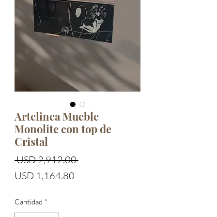
Artelinea Mueble
Monolite con top de
Cristal
Precio
 USD 2,912.00 
Precio
USD 1,164.80
de
Cantidad
*
oferta