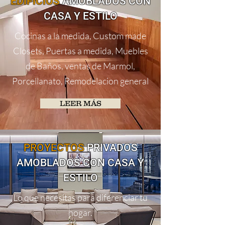
EDIFICIOS
AMOBLADOS CON
CASA Y ESTILO
Cocinas a la medida, Custom made
Closets, Puertas a medida, Muebles
de Baños, ventas de Marmol,
Porcellanato, Remodelacion general
LEER MÁS
PROYECTOS
PRIVADOS
AMOBLADOS CON CASA Y
ESTILO
Lo que necesitas para diferenciar tu
hogar.