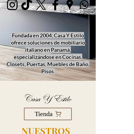
Fundada en 2004, Casa Y Estilo
ofrece soluciones de mobiliario
italiano en Panamá,
especializándose en Cocinas,
Closets, Puertas, Muebles de Baño,
Pisos
Tienda
NUESTROS