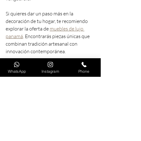
Si quieres dar un paso más en la 
decoración de tu hogar, te recomiendo 
explorar la oferta de 
muebles de lujo 
panamá
. Encontrarás piezas únicas que 
combinan tradición artesanal con 
innovación contemporánea.
Invertir en muebles de alta calidad es 
WhatsApp
Instagram
Phone
apostar por un estilo de vida que valora 
el buen gusto y la comodidad. Cada 
detalle cuenta para crear un ambiente 
que inspire y refleje tu personalidad.
Dale a tu hogar el toque 
de distinción que merece
Transformar tu hogar con muebles de 